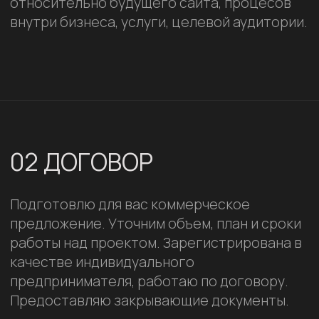
02 ДОГОВОР
Подготовлю для вас коммерческое
предложение. Уточним объем, план и сроки
работы над проектом. Зарегистрирована в
качестве индивидуального
предпринимателя, работаю по договору.
Предоставляю закрывающие документы.
03 АНАЛИТИКА И ПРОТОТИП
Провожу изучение целевой аудитории и
анализ сайтов конкурентов для поиска
лучших решений, подходящих под задачи
проекта. Прототип — схематический план
сайта, отражает расположение ключевых
элементов. Это своеобразный скелет, на
который впоследствии накладываются